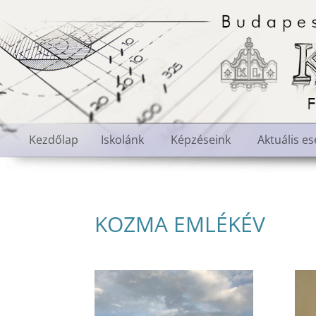
Kezdőlap
Iskolánk
Képzéseink
Aktuális e
KOZMA EMLÉKÉV