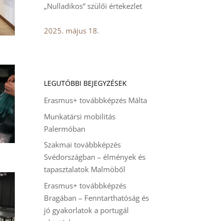
„Nulladikos” szülői értekezlet
2025. május 18.
LEGUTÓBBI BEJEGYZÉSEK
Erasmus+ továbbképzés Málta
Munkatársi mobilitás
Palermóban
Szakmai továbbképzés
Svédországban – élmények és
tapasztalatok Malmöből
Erasmus+ továbbképzés
Bragában – Fenntarthatóság és
jó gyakorlatok a portugál