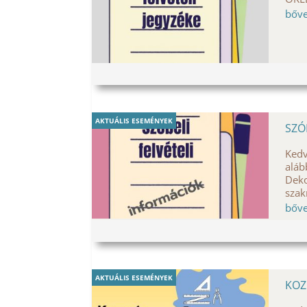
bőv
AKTUÁLIS ESEMÉNYEK
SZÓ
Kedv
aláb
Deko
szak
bőv
AKTUÁLIS ESEMÉNYEK
KOZ