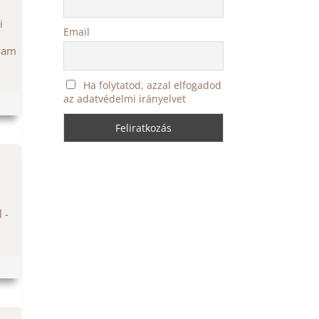
i
Email
lyam
Ha folytatod, azzal elfogadod
az adatvédelmi irányelvet
 -