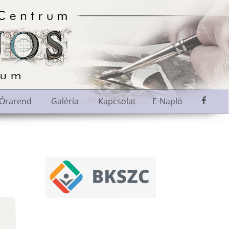
M
Órarend
Galéria
Kapcsolat
E-Napló
e
n
ü
e
l
e
m