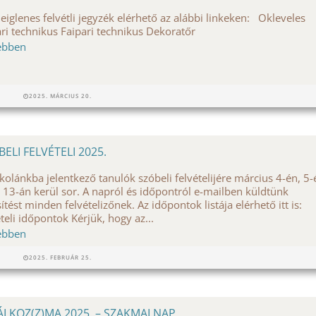
deiglenes felvétli jegyzék elérhető az alábbi linkeken: Okleveles
ari technikus Faipari technikus Dekoratőr
ebben
2025. MÁRCIUS 20.
BELI FELVÉTELI 2025.
skolánkba jelentkező tanulók szóbeli felvételijére március 4-én, 5-
 13-án kerül sor. A napról és időpontról e-mailben küldtünk
sítést minden felvételizőnek. Az időpontok listája elérhető itt is:
ételi időpontok Kérjük, hogy az...
ebben
2025. FEBRUÁR 25.
ÁLKOZ(Z)MA 2025. – SZAKMAI NAP