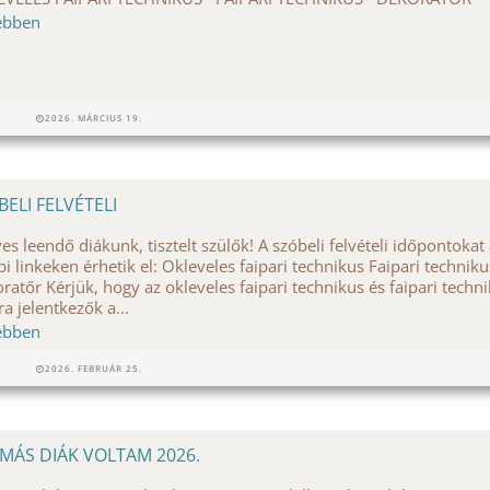
ebben
2026. MÁRCIUS 19.
BELI FELVÉTELI
es leendő diákunk, tisztelt szülők! A szóbeli felvételi időpontokat
bi linkeken érhetik el: Okleveles faipari technikus Faipari techniku
ratőr Kérjük, hogy az okleveles faipari technikus és faipari techn
ra jelentkezők a...
ebben
2026. FEBRUÁR 25.
MÁS DIÁK VOLTAM 2026.