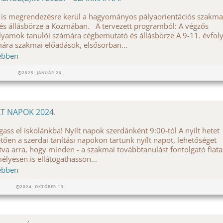
 is megrendezésre kerül a hagyományos pályaorientációs szakma
és állásbörze a Kozmában. A tervezett programból: A végzős
lyamok tanulói számára cégbemutató és állásbörze A 9-11. évfo
ára szakmai előadások, elsősorban...
ebben
2025. JANUÁR 26.
LT NAPOK 2024.
gass el iskolánkba! Nyílt napok szerdánként 9:00-tól A nyílt hetet
tően a szerdai tanítási napokon tartunk nyílt napot, lehetőséget
tva arra, hogy minden - a szakmai továbbtanulást fontolgató fiatal
élyesen is ellátogathasson...
ebben
2024. OKTÓBER 13.