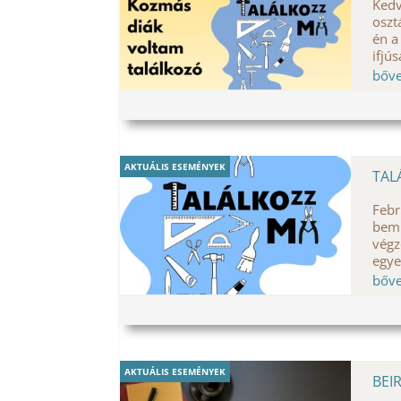
Kedv
oszt
én a
ifjú
bőv
AKTUÁLIS ESEMÉNYEK
TAL
Febr
bemu
végz
egye
bőv
AKTUÁLIS ESEMÉNYEK
BEI