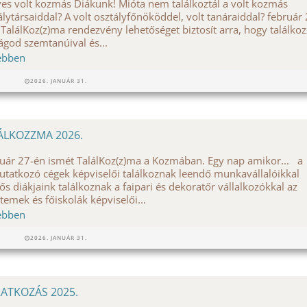
es volt kozmás Diákunk! Mióta nem találkoztál a volt kozmás
álytársaiddal? A volt osztályfőnököddel, volt tanáraiddal? február
 TalálKoz(z)ma rendezvény lehetőséget biztosít arra, hogy találkoz
ságod szemtanúival és...
ebben
2026. JANUÁR 31.
ÁLKOZZMA 2026.
uár 27-én ismét TalálKoz(z)ma a Kozmában. Egy nap amikor... a
tatkozó cégek képviselői találkoznak leendő munkavállalóikkal
ős diákjaink találkoznak a faipari és dekoratőr vállalkozókkal az
temek és főiskolák képviselői...
ebben
2026. JANUÁR 31.
RATKOZÁS 2025.