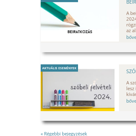
BEI
A be
2024
rögz
az a
bőv
AKTUÁLIS ESEMÉNYEK
SZÓ
A sz
lesz
kív
bőv
« Régebbi bejegyzések