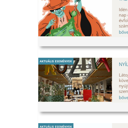
Idén
nap 
évfo
szám
bőv
AKTUÁLIS ESEMÉNYEK
NYÍ
Láto
köve
nyúj
szem
bőv
AKTUÁLIS ESEMÉNYEK