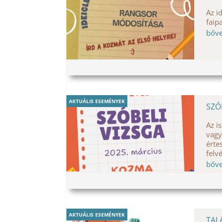
Az i
faip
bőv
AKTUÁLIS ESEMÉNYEK
SZÓ
Az i
vagy
érte
felv
bőv
AKTUÁLIS ESEMÉNYEK
TAL