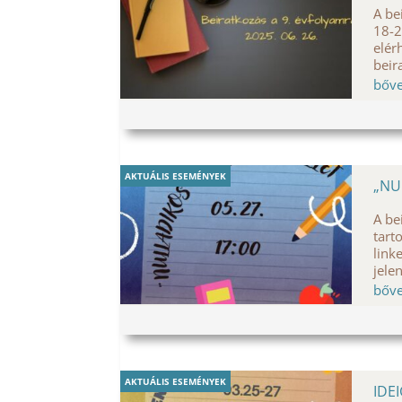
A be
18-2
elér
beir
bőv
AKTUÁLIS ESEMÉNYEK
„NU
A be
tart
link
jele
bőv
AKTUÁLIS ESEMÉNYEK
IDE