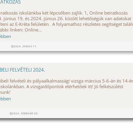
RATKOZÁS
iratkozás iskolánkba két lépcsőben zajlik. 1, Online beiratkozás
. június 19. és 2024. június 26. között lehetőségük van adatokat
íteni az E-Kréta felületén. A folyamathoz részletes segítséget talá
lábbi linken: Online...
ebben
2024. JÚNIUS 11.
BELI FELVÉTELI 2024.
óbeli felvételi és pályaalkalmassági vizsga március 5-6-án és 14-é
 iskolánkban. A vizsgaidőpontok elérhetőek itt! Jó felkészülést
ánunk!
ebben
2024. FEBRUÁR 20.