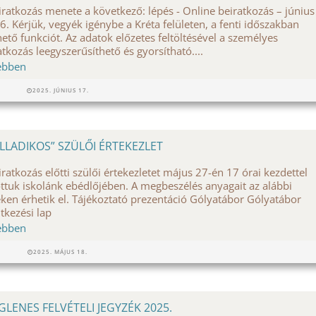
iratkozás menete a következő: lépés - Online beiratkozás – június
6. Kérjük, vegyék igénybe a Kréta felületen, a fenti időszakban
hető funkciót. Az adatok előzetes feltöltésével a személyes
atkozás leegyszerűsíthető és gyorsítható....
ebben
2025. JÚNIUS 17.
LLADIKOS” SZÜLŐI ÉRTEKEZLET
iratkozás előtti szülői értekezletet május 27-én 17 órai kezdettel
ottuk iskolánk ebédlőjében. A megbeszélés anyagait az alábbi
eken érhetik el. Tájékoztató prezentáció Gólyatábor Gólyatábor
ntkezési lap
ebben
2025. MÁJUS 18.
IGLENES FELVÉTELI JEGYZÉK 2025.