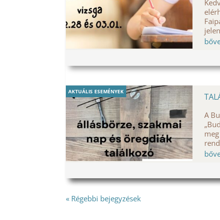
Kedv
elér
Faip
jele
bőv
AKTUÁLIS ESEMÉNYEK
TAL
A Bu
„Bud
meg 
rend
bőv
« Régebbi bejegyzések