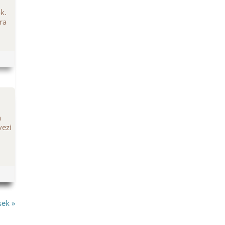
ok.
ra
a
vezi
sek »