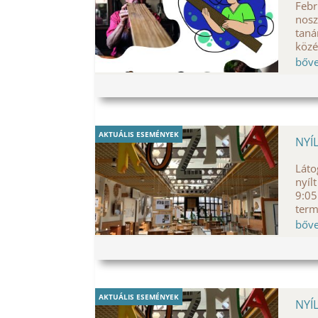
Febr
nosz
taná
közé
bőv
AKTUÁLIS ESEMÉNYEK
NYÍ
Láto
nyíl
9:05
term
bőv
AKTUÁLIS ESEMÉNYEK
NYÍ