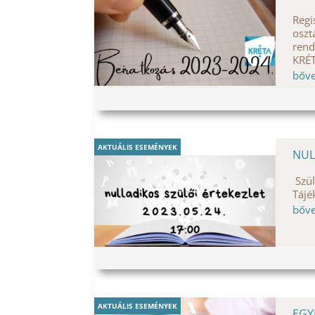
Regi
oszt
rend
KRÉT
bőv
AKTUÁLIS ESEMÉNYEK
NUL
Szül
Tájé
bőv
AKTUÁLIS ESEMÉNYEK
EGY