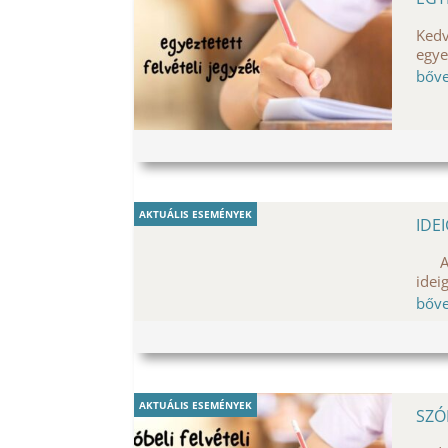
Kedv
egye
bőv
AKTUÁLIS ESEMÉNYEK
IDE
Az i
idei
bőv
AKTUÁLIS ESEMÉNYEK
SZÓ