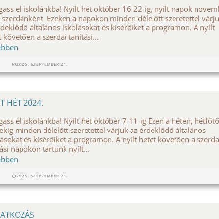
gass el iskolánkba! Nyílt hét október 16-22-ig, nyílt napok novem
l szerdánként Ezeken a napokon minden délelőtt szeretettel várj
rdeklődő általános iskolásokat és kísérőiket a programon. A nyílt
t követően a szerdai tanítási...
ebben
2025. SZEPTEMBER 21.
LT HÉT 2024.
gass el iskolánkba! Nyílt hét október 7-11-ig Ezen a héten, hétfőtő
ekig minden délelőtt szeretettel várjuk az érdeklődő általános
lásokat és kísérőiket a programon. A nyílt hetet követően a szerda
tási napokon tartunk nyílt...
ebben
2025. SZEPTEMBER 21.
RATKOZÁS