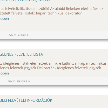
es felvételizők, tisztelt szülők! Az alábbi linkeken elérhetőek az
ztetett felvételi listák: faipari technikus dekoratőr
ebben
2023. ÁPRILIS 21.
IGLENES FELVÉTELI LISTA
deiglenes listák elérhetőek a linkre kattintva: Faipari technikus 
glenes felvételi jegyzék Dekoratőr - ideiglenes felvételi jegyzék
ebben
2023. MÁRCIUS 16.
BELI FELVÉTELI INFORMÁCIÓK