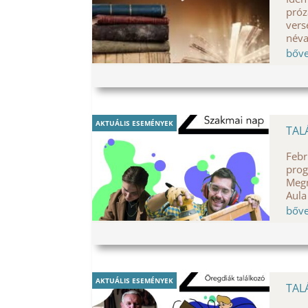
próz
vers
néva
bőv
AKTUÁLIS ESEMÉNYEK
TAL
Febr
prog
Megn
Aula
bőv
AKTUÁLIS ESEMÉNYEK
TAL