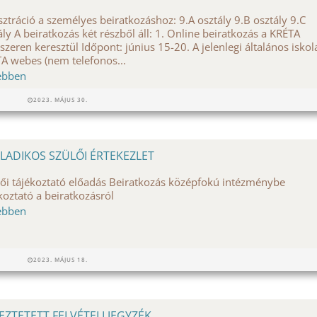
sztráció a személyes beiratkozáshoz: 9.A osztály 9.B osztály 9.C
ály A beiratkozás két részből áll: 1. Online beiratkozás a KRÉTA
szeren keresztül Időpont: június 15-20. A jelenlegi általános iskol
A webes (nem telefonos...
ebben
2023. MÁJUS 30.
LADIKOS SZÜLŐI ÉRTEKEZLET
ői tájékoztató előadás Beiratkozás középfokú intézménybe
koztató a beiratkozásról
ebben
2023. MÁJUS 18.
EZTETETT FELVÉTELI JEGYZÉK