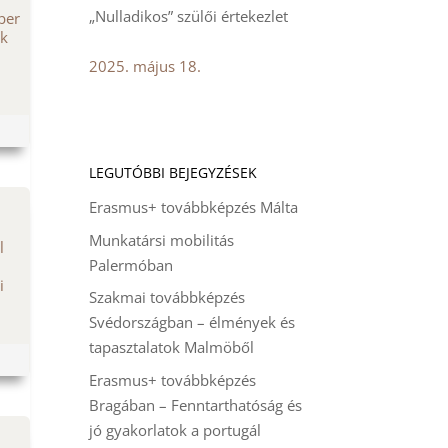
„Nulladikos” szülői értekezlet
ber
uk
2025. május 18.
LEGUTÓBBI BEJEGYZÉSEK
Erasmus+ továbbképzés Málta
Munkatársi mobilitás
l
Palermóban
i
Szakmai továbbképzés
Svédországban – élmények és
tapasztalatok Malmöből
Erasmus+ továbbképzés
Bragában – Fenntarthatóság és
jó gyakorlatok a portugál