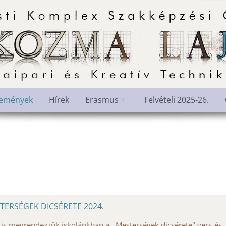
semények
Hírek
Erasmus +
Felvételi 2025-26.
TERSÉGEK DICSÉRETE 2024.
 is megrendezzük iskolánkban a ,,Mesterségek dicsérete" vers-és