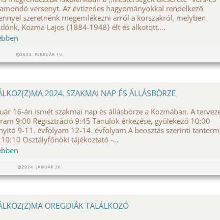
amondó versenyt. Az évtizedes hagyományokkal rendelkező
ennyel szeretnénk megemlékezni arról a korszakról, melyben
dónk, Kozma Lajos {1884-1948} élt és alkotott....
ebben
2024. FEBRUÁR 19.
ÁLKOZ(Z)MA 2024. SZAKMAI NAP ÉS ÁLLÁSBÖRZE
uár 16-án ismét szakmai nap és állásbörze a Kozmában. A terveze
ram 9:00 Regisztráció 9:45 Tanulók érkezése, gyülekező 10:00
yitó 9-11. évfolyam 12-14. évfolyam A beosztás szerinti tanter
 10:10 Osztályfőnöki tájékoztató -...
ebben
2024. JANUÁR 26.
ÁLKOZ(Z)MA ÖREGDIÁK TALÁLKOZÓ