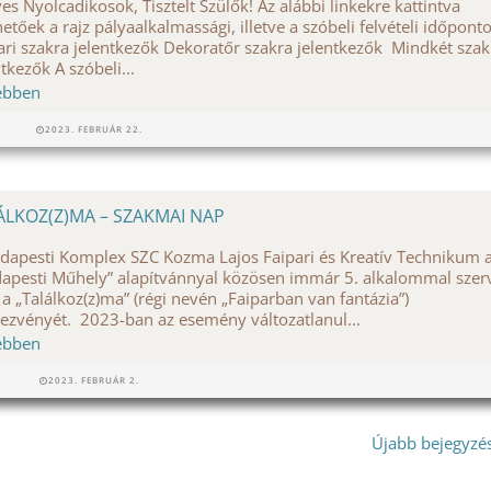
es Nyolcadikosok, Tisztelt Szülők! Az alábbi linkekre kattintva
hetőek a rajz pályaalkalmassági, illetve a szóbeli felvételi időpont
ari szakra jelentkezők Dekoratőr szakra jelentkezők Mindkét szak
ntkezők A szóbeli...
ebben
2023. FEBRUÁR 22.
ÁLKOZ(Z)MA – SZAKMAI NAP
dapesti Komplex SZC Kozma Lajos Faipari és Kreatív Technikum 
apesti Műhely” alapítvánnyal közösen immár 5. alkalommal szer
a „Találkoz(z)ma” (régi nevén „Faiparban van fantázia”)
ezvényét. 2023-ban az esemény változatlanul...
ebben
2023. FEBRUÁR 2.
Újabb bejegyzé