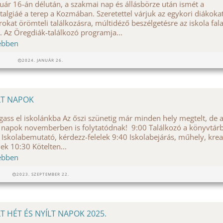
uár 16-án délután, a szakmai nap és állásbörze után ismét a
talgiáé a terep a Kozmában. Szeretettel várjuk az egykori diákoka
rokat örömteli találkozásra, múltidéző beszélgetésre az iskola fala
. Az Öregdiák-találkozó programja...
ebben
2024. JANUÁR 26.
LT NAPOK
gass el iskolánkba Az őszi szünetig már minden hely megtelt, de 
t napok novemberben is folytatódnak! 9:00 Találkozó a könyvtár
 Iskolabemutató, kérdezz-felelek 9:40 Iskolabejárás, műhely, krea
ek 10:30 Kötelten...
ebben
2023. SZEPTEMBER 22.
LT HÉT ÉS NYÍLT NAPOK 2025.