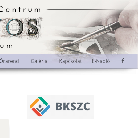
M
Órarend
Galéria
Kapcsolat
E-Napló
e
n
ü
e
l
e
m