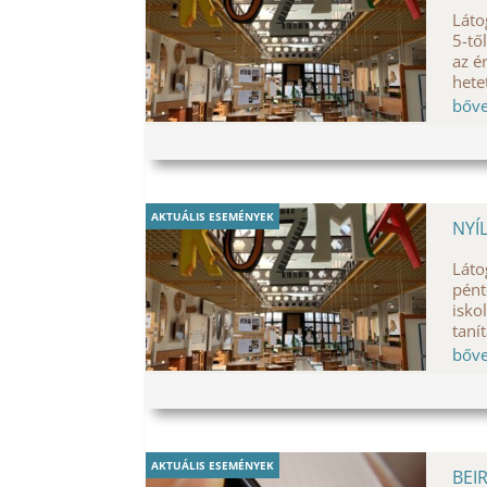
Láto
5-tő
az é
hete
bőv
AKTUÁLIS ESEMÉNYEK
NYÍ
Láto
pént
isko
taní
bőv
AKTUÁLIS ESEMÉNYEK
BEI