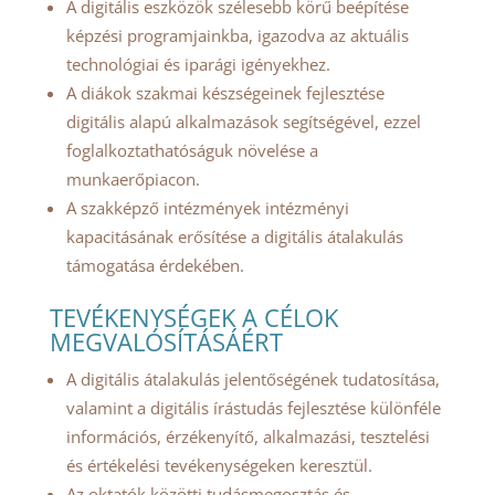
A digitális eszközök szélesebb körű beépítése
képzési programjainkba, igazodva az aktuális
technológiai és iparági igényekhez.
A diákok szakmai készségeinek fejlesztése
digitális alapú alkalmazások segítségével, ezzel
foglalkoztathatóságuk növelése a
munkaerőpiacon.
A szakképző intézmények intézményi
kapacitásának erősítése a digitális átalakulás
támogatása érdekében.
TEVÉKENYSÉGEK A CÉLOK
MEGVALÓSÍTÁSÁÉRT
A digitális átalakulás jelentőségének tudatosítása,
valamint a digitális írástudás fejlesztése különféle
információs, érzékenyítő, alkalmazási, tesztelési
és értékelési tevékenységeken keresztül.
Az oktatók közötti tudásmegosztás és