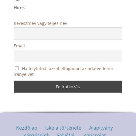
Hírek
Keresztnév vagy teljes név
Email
Ha folytatod, azzal elfogadod az adatvédelmi
irányelvet
Kezdőlap
Iskola története
Alapítvány
Képzéseink
Felvételi
Kapcsolat