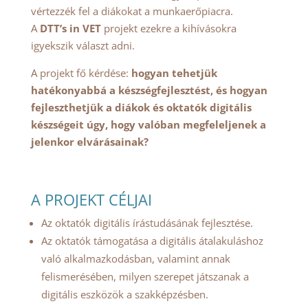
vértezzék fel a diákokat a munkaerőpiacra.
A
DTT’s in VET
projekt ezekre a kihívásokra
igyekszik választ adni.
A projekt fő kérdése:
hogyan tehetjük
hatékonyabbá a készségfejlesztést, és hogyan
fejleszthetjük a diákok és oktatók digitális
készségeit úgy, hogy valóban megfeleljenek a
jelenkor elvárásainak?
A PROJEKT CÉLJAI
Az oktatók digitális írástudásának fejlesztése.
Az oktatók támogatása a digitális átalakuláshoz
való alkalmazkodásban, valamint annak
felismerésében, milyen szerepet játszanak a
digitális eszközök a szakképzésben.