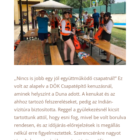
,,Nincs is jobb egy jól együttműködő csapatnál!” Ez
volt az alapelv a DÖK Csapatépítő kenuzásnál,
aminek helyszínt a Duna adott. A kenukat és az
ahhoz tartozó felszereléseket, pedig az Indián-
vízitúra biztosította. Reggel a gyülekezésnél kicsit
tartottunk attól, hogy esni fog, mivel be volt borulva
rendesen, és az időjárás-előrejelzések is megállás
nélkül erre figyelmeztettek. Szerencsénkre nagyot