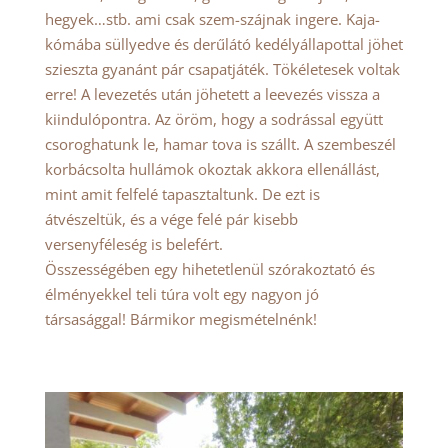
hegyek…stb. ami csak szem-szájnak ingere. Kaja-
kómába süllyedve és derűlátó kedélyállapottal jöhet
szieszta gyanánt pár csapatjáték. Tökéletesek voltak
erre! A levezetés után jöhetett a leevezés vissza a
kiindulópontra. Az öröm, hogy a sodrással együtt
csoroghatunk le, hamar tova is szállt. A szembeszél
korbácsolta hullámok okoztak akkora ellenállást,
mint amit felfelé tapasztaltunk. De ezt is
átvészeltük, és a vége felé pár kisebb
versenyféleség is belefért.
Összességében egy hihetetlenül szórakoztató és
élményekkel teli túra volt egy nagyon jó
társasággal! Bármikor megismételnénk!