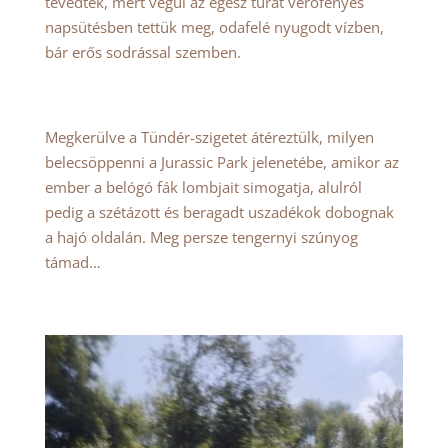
tévedtek, mert végül az egész túrát verőfényes
napsütésben tettük meg, odafelé nyugodt vízben,
bár erős sodrással szemben.
Megkerülve a Tündér-szigetet átéreztülk, milyen
belecsöppenni a Jurassic Park jelenetébe, amikor az
ember a belógó fák lombjait simogatja, alulról
pedig a szétázott és beragadt uszadékok dobognak
a hajó oldalán. Meg persze tengernyi szúnyog
támad…