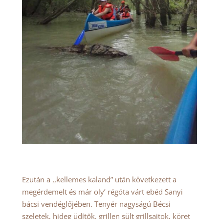
Ezután a ,,kellemes kaland” után következett a
megérdemelt és már oly’ régóta várt ebéd Sanyi
bácsi vendéglőjében. Tenyér nagyságú Bécsi
szeletek, hideg üdítők, grillen sült grillsajtok, köret