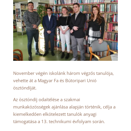
November végén iskolánk három végzős tanulója,
vehette át a Magyar Fa és Bútoripari Unió
ösztöndíját.
Az ösztöndíj odaítélése a szakmai
munkaközösségek ajánlása alapján történik, célja a
kiemelkedően elkötelezett tanulók anyagi
támogatása a 13. technikumi évfolyam során.