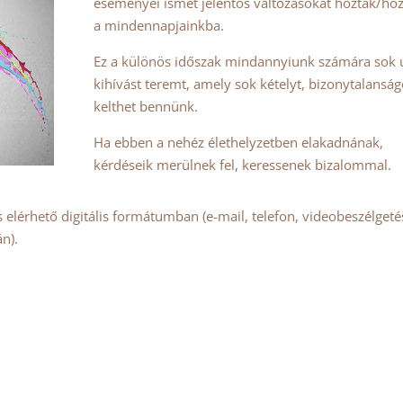
eseményei ismét jelentős változásokat hoztak/ho
a mindennapjainkba.
Ez a különös időszak mindannyiunk számára sok 
kihívást teremt, amely sok kételyt, bizonytalanság
kelthet bennünk.
Ha ebben a nehéz élethelyzetben elakadnának,
kérdéseik merülnek fel, keressenek bizalommal.
 elérhető digitális formátumban (e-mail, telefon, videobeszélgetés
n).