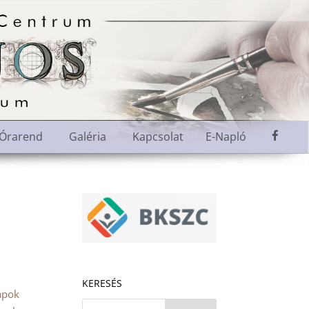
M
Órarend
Galéria
Kapcsolat
E-Napló
e
n
ü
e
l
e
m
KERESÉS
apok