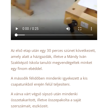
Az első etap után egy 30 perces szünet következett,
amely alatt a házigazdák, illetve a Mándy Iván
Szakképző Iskola tanulói megvendégeltek minket
egy finom ebéddel.
A második félidőben mindenki igyekezett a kis
csapatunkból erején felül teljesíteni.
A várva várt végső sípszó után mindenki
összetakarított, illetve összepakolta a saját
szerszámait, eszközeit.