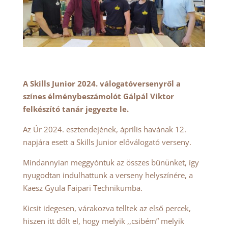
A Skills Junior 2024. válogatóversenyről a
színes élménybeszámolót Gálpál Viktor
felkészító tanár jegyezte le.
Az Úr 2024. esztendejének, április havának 12.
napjára esett a Skills Junior előválogató verseny.
Mindannyian meggyóntuk az összes bűnünket, így
nyugodtan indulhattunk a verseny helyszínére, a
Kaesz Gyula Faipari Technikumba.
Kicsit idegesen, várakozva telltek az első percek,
hiszen itt dőlt el, hogy melyik ,,csibém” melyik