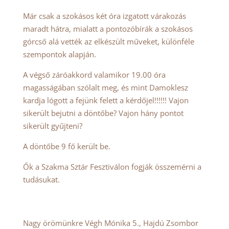
Már csak a szokásos két óra izgatott várakozás
maradt hátra, mialatt a pontozóbírák a szokásos
górcső alá vették az elkészült műveket, különféle
szempontok alapján.
A végső záróakkord valamikor 19.00 óra
magasságában szólalt meg, és mint Damoklesz
kardja lógott a fejünk felett a kérdőjel!!!!!! Vajon
sikerült bejutni a döntőbe? Vajon hány pontot
sikerült gyűjteni?
A döntőbe 9 fő került be.
Ők a Szakma Sztár Fesztiválon fogják összemérni a
tudásukat.
Nagy örömünkre Végh Mónika 5., Hajdú Zsombor