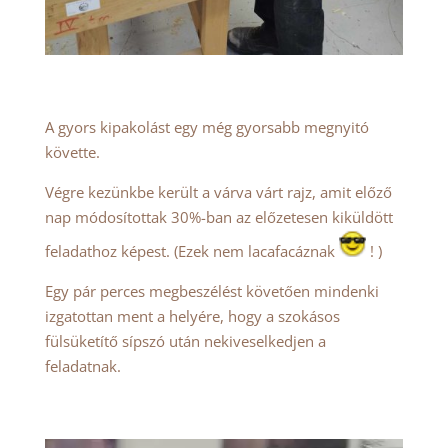
A gyors kipakolást egy még gyorsabb megnyitó
követte.
Végre kezünkbe került a várva várt rajz, amit előző
nap módosítottak 30%-ban az előzetesen kiküldött
feladathoz képest. (Ezek nem lacafacáznak
! )
Egy pár perces megbeszélést követően mindenki
izgatottan ment a helyére, hogy a szokásos
fülsüketítő sípszó után nekiveselkedjen a
feladatnak.