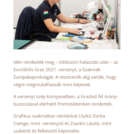
Idén rendezték meg – többszöri halasztás után – az
EuroSkills Graz 2021. versenyt, a Szakmák
Európabajnokságát. A résztvevők alig várták, hogy
végre megmutathassák mire képesek.
A versenyt szép környezetben, a Grazból fél órányi
buszozással elérhető Premstättenben rendezték.
Grafikus szakmában iskolánkat Uszkó Dorka
Csenge, mint versenyző és Zsankó László, mint
szakértő és felkészítő képviselte.