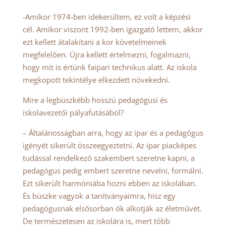
-Amikor 1974-ben idekerültem, ez volt a képzési
cél. Amikor viszont 1992-ben igazgató lettem, akkor
ezt kellett átalakítani a kor követelmeinek
megfelelően. Újra kellett értelmezni, fogalmazni,
hogy mit is értünk faipari technikus alatt. Az iskola
megkopott tekintélye elkezdett növekedni.
Mire a legbüszkébb hosszú pedagógusi és
iskolavezetői pályafutásából?
– Általánosságban arra, hogy az ipar és a pedagógus
igényét sikerült összeegyeztetni. Az ipar piacképes
tudással rendelkező szakembert szeretne kapni, a
pedagógus pedig embert szeretne nevelni, formálni.
Ezt sikerült harmóniába hozni ebben az iskolában.
És büszke vagyok a tanítványaimra, hisz egy
pedagógusnak elsősorban ők alkotják az életművét.
De természetesen az iskolára is, mert több