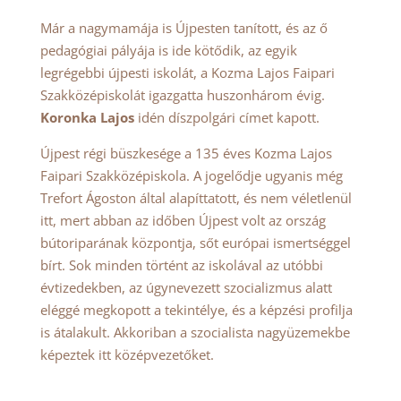
Már a nagymamája is Újpesten tanított, és az ő
pedagógiai pályája is ide kötődik, az egyik
legrégebbi újpesti iskolát, a Kozma Lajos Faipari
Szakközépiskolát igazgatta huszonhárom évig.
Koronka Lajos
idén díszpolgári címet kapott.
Újpest régi büszkesége a 135 éves Kozma Lajos
Faipari Szakközépiskola. A jogelődje ugyanis még
Trefort Ágoston által alapíttatott, és nem véletlenül
itt, mert abban az időben Újpest volt az ország
bútoriparának központja, sőt európai ismertséggel
bírt. Sok minden történt az iskolával az utóbbi
évtizedekben, az úgynevezett szocializmus alatt
eléggé megkopott a tekintélye, és a képzési profilja
is átalakult. Akkoriban a szocialista nagyüzemekbe
képeztek itt középvezetőket.