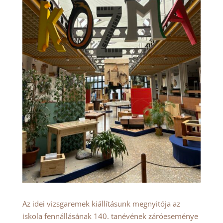
Az idei vizsgaremek kiállításunk megnyitója az
iskola fennállásának 140. tanévének záróeseménye