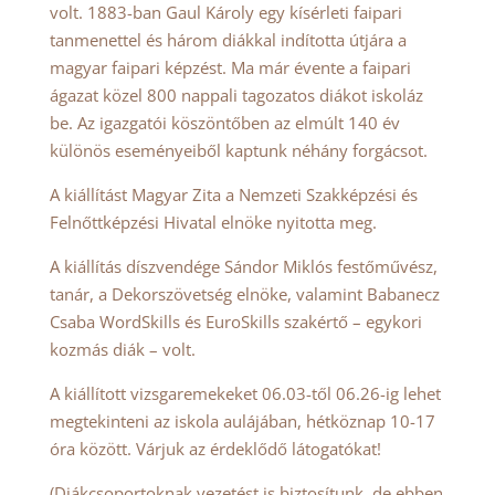
volt. 1883-ban Gaul Károly egy kísérleti faipari
tanmenettel és három diákkal indította útjára a
magyar faipari képzést. Ma már évente a faipari
ágazat közel 800 nappali tagozatos diákot iskoláz
be. Az igazgatói köszöntőben az elmúlt 140 év
különös eseményeiből kaptunk néhány forgácsot.
A kiállítást Magyar Zita a Nemzeti Szakképzési és
Felnőttképzési Hivatal elnöke nyitotta meg.
A kiállítás díszvendége Sándor Miklós festőművész,
tanár, a Dekorszövetség elnöke, valamint Babanecz
Csaba WordSkills és EuroSkills szakértő – egykori
kozmás diák – volt.
A kiállított vizsgaremekeket 06.03-től 06.26-ig lehet
megtekinteni az iskola aulájában, hétköznap 10-17
óra között. Várjuk az érdeklődő látogatókat!
(Diákcsoportoknak vezetést is biztosítunk, de ebben