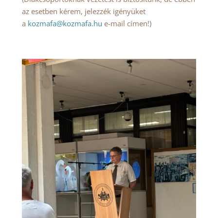
az esetben kérem, jelezzék igényüket
a
kozmafa@kozmafa.hu
e-mail címen!)