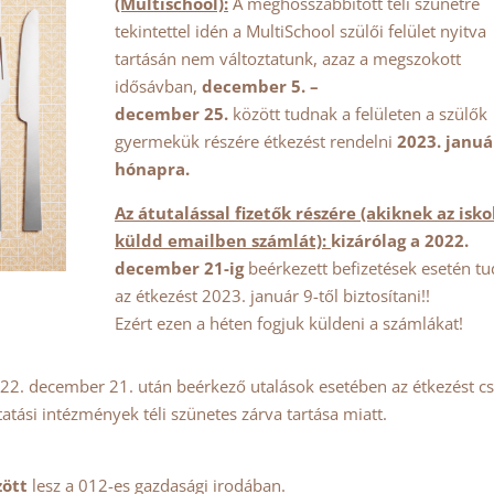
(Multischool):
A meghosszabbított téli szünetre
tekintettel idén a MultiSchool szülői felület nyitva
tartásán nem változtatunk, azaz a megszokott
idősávban,
december 5. –
december 25.
között tudnak a felületen a szülők
gyermekük részére étkezést rendelni
2023. januá
hónapra.
Az átutalással fizetők részére (akiknek az isko
küldd emailben számlát):
kizárólag a 2022.
december 21-ig
beérkezett befizetések esetén tu
az étkezést 2023. január 9-től biztosítani!!
Ezért ezen a héten fogjuk küldeni a számlákat!
22. december 21. után beérkező utalások esetében az étkezést c
atási intézmények téli szünetes zárva tartása miatt.
zött
lesz a 012-es gazdasági irodában.