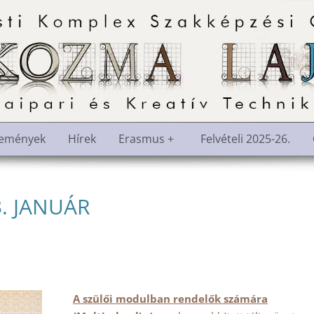
semények
Hírek
Erasmus +
Felvételi 2025-26.
3. JANUÁR
A szülői modulban rendelők számára