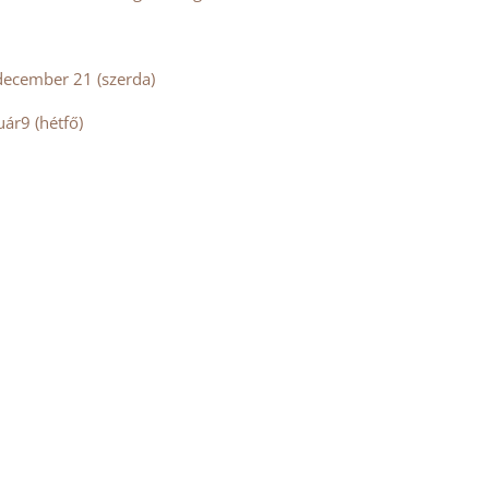
. december 21 (szerda)
uár9 (hétfő)