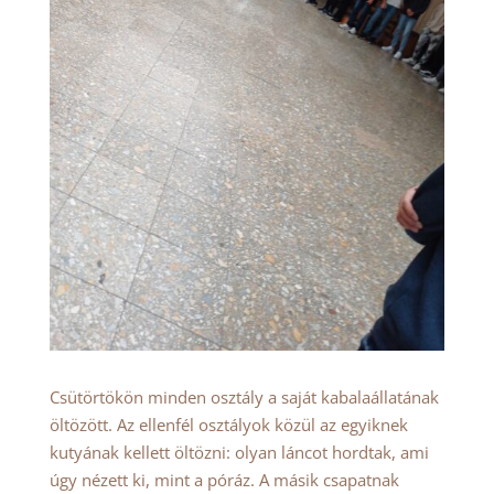
Csütörtökön minden osztály a saját kabalaállatának
öltözött. Az ellenfél osztályok közül az egyiknek
kutyának kellett öltözni: olyan láncot hordtak, ami
úgy nézett ki, mint a póráz. A másik csapatnak