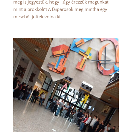
meg is jegyeztük, hogy ,,úgy érezzük magunkat,
mint a brokkoli”! A faiparosok meg mintha egy
meséből jöttek volna ki.