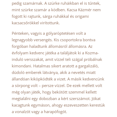
pedig szamárnak. A szürke ruháikban el is tűntek,
mint szürke szamár a ködben. Kacsa Kázmér nem
fogott ki rajtunk, sárga ruhákkal és origami
kacsacsőrökkel virítottunk.
Pénteken, vagyis a gólyaröptetésen volt a
legnagyobb versengés. Kis csoportokra bontva
forgóban haladtunk állomásról állomásra. Az
évfolyam kedvenc játéka a találjátok ki a Kozma-
induló versszakát, amit vízzel teli szájjal próbálnak
kimondani. Hatalmas sikert aratott a gargalizáló,
dúdoló emberek látványa, akik a nevetés miatt
állandóan kiköpködték a vizet. A másik kedvencünk
a sörpong volt – persze vízzel. De ezek mellett volt
még olyan játék, hogy bekötött szemmel kellett
megtalálni egy dobozban a kért szerszámot. Jókat
kacagtunk egymáson, ahogy eszeveszetten kerestük
a vonalzót vagy a harapófogót.