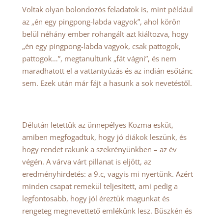
Voltak olyan bolondozós feladatok is, mint például
az „én egy pingpong-labda vagyok”, ahol körön
belül néhány ember rohangált azt kiáltozva, hogy
„én egy pingpong-labda vagyok, csak pattogok,
pattogok…”, megtanultunk „fát vágni”, és nem
maradhatott el a vattantyúzás és az indián esőtánc
sem. Ezek után már fájt a hasunk a sok nevetéstől.
Délután letettük az ünnepélyes Kozma esküt,
amiben megfogadtuk, hogy jó diákok leszünk, és
hogy rendet rakunk a szekrényünkben – az év
végén. A várva várt pillanat is eljött, az
eredményhirdetés: a 9.c, vagyis mi nyertünk. Azért
minden csapat remekül teljesített, ami pedig a
legfontosabb, hogy jól éreztük magunkat és
rengeteg megnevettető emlékünk lesz. Büszkén és