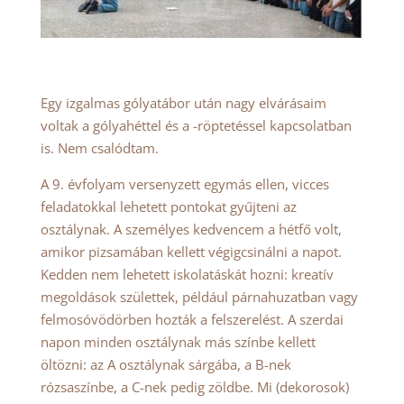
Egy izgalmas gólyatábor után nagy elvárásaim
voltak a gólyahéttel és a -röptetéssel kapcsolatban
is. Nem csalódtam.
A 9. évfolyam versenyzett egymás ellen, vicces
feladatokkal lehetett pontokat gyűjteni az
osztálynak. A személyes kedvencem a hétfő volt,
amikor pizsamában kellett végigcsinálni a napot.
Kedden nem lehetett iskolatáskát hozni: kreatív
megoldások születtek, például párnahuzatban vagy
felmosóvödörben hozták a felszerelést. A szerdai
napon minden osztálynak más színbe kellett
öltözni: az A osztálynak sárgába, a B-nek
rózsaszínbe, a C-nek pedig zöldbe. Mi (dekorosok)