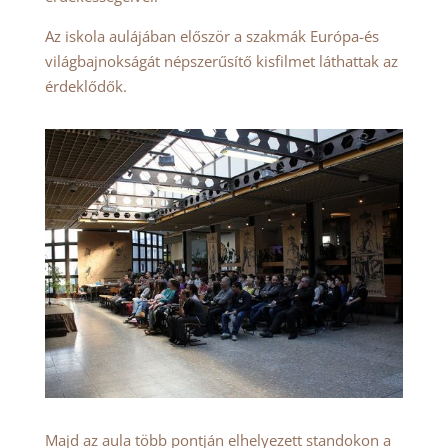
Az iskola aulájában először a szakmák Európa-és
világbajnokságát népszerűsítő kisfilmet láthattak az
érdeklődők.
Majd az aula több pontján elhelyezett standokon a