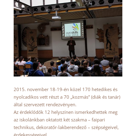
2015. november 18-19-én közel 170 hetedikes és
nyolcadikos vett részt a 70 „kozmás” (diák és tanár)
által szervezett rendezvényen.
Az érdeklődők 12 helyszínen ismerkedhettek meg
az iskolánkban oktatott két szakma – faipari
technikus, dekoratőr-lakberendező – szépségeivel,
érdekességeivel.