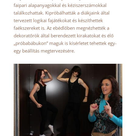
faipari alapanyagokkal és kéziszerszámokkal
találkozhattak. Kipróbálhatták a diákjaink által
tervezett logikai fajátékokat és készíthettek
faékszereket is. Az ebédlőben megnézhették a
dekoratőrök által berendezett kirakatokat és élő
„próbabábukon” maguk is kísérletet tehettek egy-
egy beállítás megtervezésére.