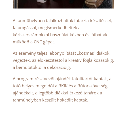
A tanműhelyben találkozhattak intarzia-készítéssel,
fafaragással, megismerkedhettek a
kéziszerszámokkal használat közben és láthattak
működő a CNC gépet.
Az esemény teljes lebonyolítását „kozmás” diákok
végezték, az előkészítéstől a kreatív foglalkozásokig,
a bemutatóktól a dekorációig.
A program résztvevői ajándék fatolltartót kaptak, a
totó helyes megoldói a BKIK és a Bútorszövetség
ajándékait, a legtöbb diákkal érkező tanárok a
tanműhelyben készült hokedlit kapták.