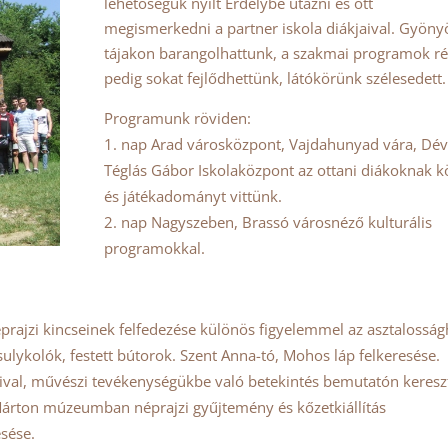
lehetőségük nyílt Erdélybe utazni és ott
megismerkedni a partner iskola diákjaival. Gyöny
tájakon barangolhattunk, a szakmai programok r
pedig sokat fejlődhettünk, látókörünk szélesedett.
Programunk röviden:
nap Arad városközpont, Vajdahunyad vára, Dé
Téglás Gábor Iskolaközpont az ottani diákoknak 
és játékadományt vittünk.
nap Nagyszeben, Brassó városnéző kulturális
programokkal.
ajzi kincseinek felfedezése különös figyelemmel az asztalossá
ulykolók, festett bútorok. Szent Anna-tó, Mohos láp felkeresése.
aival, művészi tevékenységükbe való betekintés bemutatón keresz
yás Márton múzeumban néprajzi gyűjtemény és kőzetkiállítás
esése.