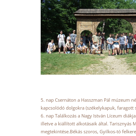
nap Csernáton a Hasszman Pál múzeum népr
kapcsolódó dolgokra (székelykapuk, faragott s
nap Találkozás a Nagy István Líceum diákj
illetve a kiállított alkotásaik által. Tariszn
megtekintése.Békás szoros, Gyilkos-tó felker