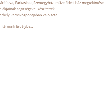
áréfalva, Farkaslaka,Szentegyházi művelődési ház megtekintése,
ákjainak segítségével készítették.
arhely városközpontjában való séta.
l térnünk Erdélybe…